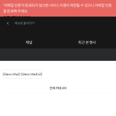
'이메일 인증'이 완료되지 않으면 서비스 이용이 제한될 수 있으니 이메일 인증
을 완료해 주세요.
인증 메일 발송하기
메뉴로 돌아가기
메뉴로 돌아가기
확인
호스트센터
채널
최근 본 행사
UserLastName()
카테고리
Categories
|
무료행사개설
Host your event for fr
{{ user.name }}
님
채널 리스트
{{channelEvent.SortType.name}}
{{item.title}}
{{ user.name }}
{{item.titleEn}}
님
로그인 해주세요
Close sidebar
Language
{{ user.email }}
{{
{{ item.Title
filter.name
내 정보 수정
전체 카테고리
{{ user.email}}
?
}}
행사
검색 결과 더 보기
{{item.Title}}
item.Title[0]
내 정보 수정
: "" }}
신청 행사
채널
검색 결과 더 보기