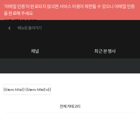
'이메일 인증'이 완료되지 않으면 서비스 이용이 제한될 수 있으니 이메일 인증
을 완료해 주세요.
인증 메일 발송하기
메뉴로 돌아가기
메뉴로 돌아가기
확인
호스트센터
채널
최근 본 행사
UserLastName()
카테고리
Categories
|
무료행사개설
Host your event for fr
{{ user.name }}
님
채널 리스트
{{channelEvent.SortType.name}}
{{item.title}}
{{ user.name }}
{{item.titleEn}}
님
로그인 해주세요
Close sidebar
{{ user.email }}
{{
{{ item.Title
filter.name
내 정보 수정
전체 카테고리
{{ user.email}}
?
}}
행사
검색 결과 더 보기
{{item.Title}}
공유하기
구독하기
item.Title[0]
내 정보 수정
: "" }}
신청 행사
2023 MARU 투어
채널
검색 결과 더 보기