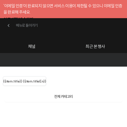
'이메일 인증'이 완료되지 않으면 서비스 이용이 제한될 수 있으니 이메일 인증
을 완료해 주세요.
인증 메일 발송하기
메뉴로 돌아가기
메뉴로 돌아가기
확인
호스트센터
채널
최근 본 행사
UserLastName()
카테고리
Categories
|
무료행사개설
Host your event for fr
{{ user.name }}
님
채널 리스트
{{channelEvent.SortType.name}}
{{item.title}}
{{ user.name }}
{{item.titleEn}}
님
로그인 해주세요
Close sidebar
Language
{{ user.email }}
{{
{{ item.Title
filter.name
내 정보 수정
전체 카테고리
{{ user.email}}
?
}}
행사
검색 결과 더 보기
{{item.Title}}
item.Title[0]
내 정보 수정
: "" }}
신청 행사
채널
검색 결과 더 보기