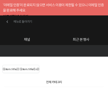
'이메일 인증'이 완료되지 않으면 서비스 이용이 제한될 수 있으니 이메일 인증
을 완료해 주세요.
인증 메일 발송하기
메뉴로 돌아가기
메뉴로 돌아가기
확인
호스트센터
채널
최근 본 행사
UserLastName()
카테고리
Categories
|
무료행사개설
Host your event for fr
{{ user.name }}
님
채널 리스트
{{channelEvent.SortType.name}}
{{item.title}}
{{ user.name }}
{{item.titleEn}}
님
로그인 해주세요
Close sidebar
{{ user.email }}
{{
{{ item.Title
filter.name
내 정보 수정
전체 카테고리
{{ user.email}}
?
}}
행사
검색 결과 더 보기
{{item.Title}}
item.Title[0]
내 정보 수정
: "" }}
신청 행사
공유하기
구독하기
채널
검색 결과 더 보기