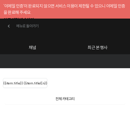
'이메일 인증'이 완료되지 않으면 서비스 이용이 제한될 수 있으니 이메일 인증
을 완료해 주세요.
인증 메일 발송하기
메뉴로 돌아가기
메뉴로 돌아가기
확인
호스트센터
채널
최근 본 행사
UserLastName()
카테고리
Categories
|
무료행사개설
Host your event for fr
{{ user.name }}
님
채널 리스트
{{channelEvent.SortType.name}}
{{item.title}}
{{ user.name }}
{{item.titleEn}}
님
로그인 해주세요
Close sidebar
Language
{{ user.email }}
{{
{{ item.Title
filter.name
내 정보 수정
전체 카테고리
{{ user.email}}
?
}}
행사
검색 결과 더 보기
{{item.Title}}
item.Title[0]
내 정보 수정
: "" }}
신청 행사
채널
검색 결과 더 보기