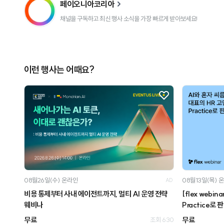
페이오니아코리아
채널을 구독하고 최신 행사 소식을 가장 빠르게 받아보세요!
이런 행사는 어때요?
08월26일(수)
온라인
08월13일(목)
온
AD
비용 통제부터 사내 에이전트까지, 멀티 AI 운영 전략
[flex webi
웨비나
Practice로 
무료
무료
조회 630