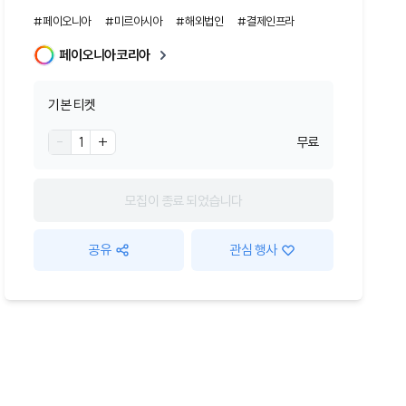
#페이오니아
#미르아시아
#해외법인
#결제인프라
페이오니아코리아
기본 티켓
-
1
+
무료
모집이 종료 되었습니다
공유
관심 행사