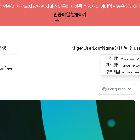
일 인증'이 완료되지 않으면 서비스 이용이 제한될 수 있으니 이메일 인증을 완료해 
인증 메일 발송하기
 싶은 행사를 검색해 보세요':query) }}
{{ getUserLastName() }}
님
{{ us
신청 행사
Application
관심 행사
Favorite Ev
or free
구독 채널
Subscribe
Language