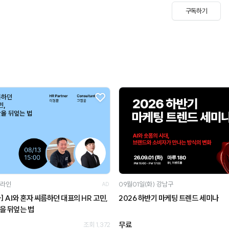
구독하기
라인
09월01일(화)
강남구
AD
nar] AI와 혼자 씨름하던 대표의 HR 고민,
2026 하반기 마케팅 트렌드 세미나
판을 뒤엎는 법
무료
조회 1,372