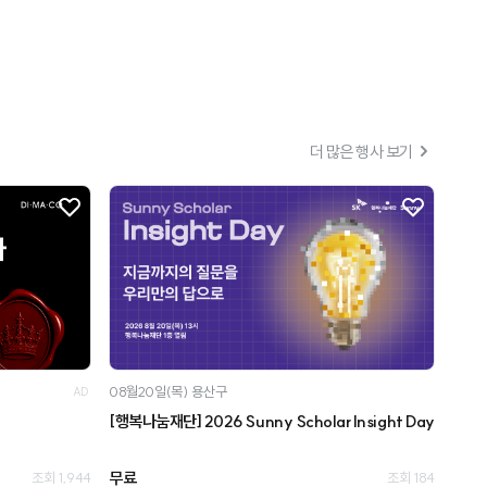
더 많은 행사 보기
08월20일(목)
용산구
AD
[행복나눔재단] 2026 Sunny Scholar Insight Day
무료
조회 1,944
조회 184