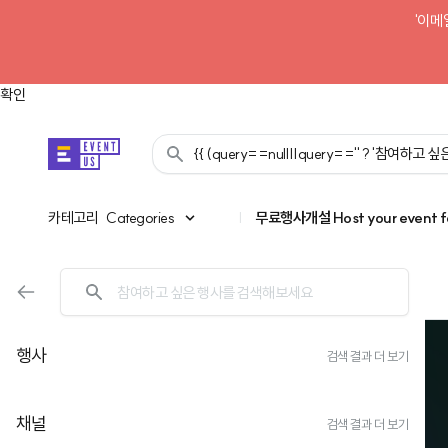
'이메
확인
{{ (query==null||query=='' ? '참여하고
카테고리
카테고리
Categories
|
무료행사개설
Host your event f
행사
검색 결과 더 보기
채널
검색 결과 더 보기