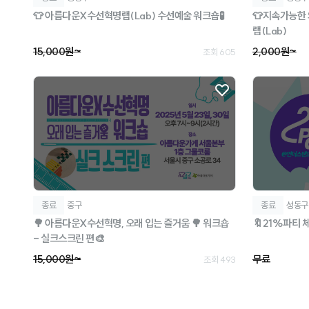
👕 아름다운X수선혁명랩(Lab) 수선예술 워크숍🧪
👕지속가능한
랩(Lab)
15,000원~
2,000원~
조회 605
종료
중구
종료
성동구
🌳 아름다운X수선혁명, 오래 입는 즐거움 🌳 워크숍
🔖21%파티 
- 실크스크린 편🎨
15,000원~
무료
조회 493