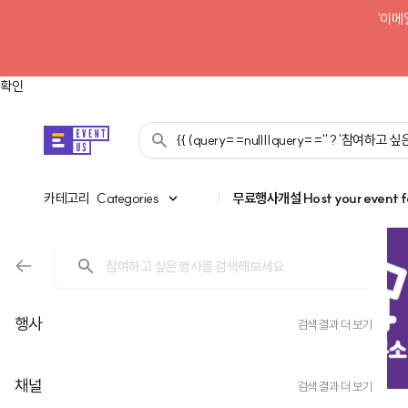
'이메
확인
{{ (query==null||query=='' ? '참여하고
카테고리
카테고리
Categories
|
무료행사개설
Host your event f
행사
검색 결과 더 보기
채널
검색 결과 더 보기