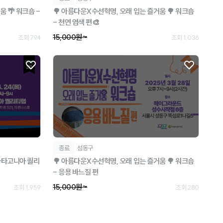
 🌴 워크숍 -
🌳 아름다운X수선혁명, 오래 입는 즐거움 🌳 워크숍
- 천연 염색 편🎨
15,000원~
조회 794
조회 1,036
종료
성동구
@파타고니아 퀄리
🌳 아름다운X수선혁명, 오래 입는 즐거움 🌳 워크숍
- 응용 바느질 편
15,000원~
조회 1,959
조회 280