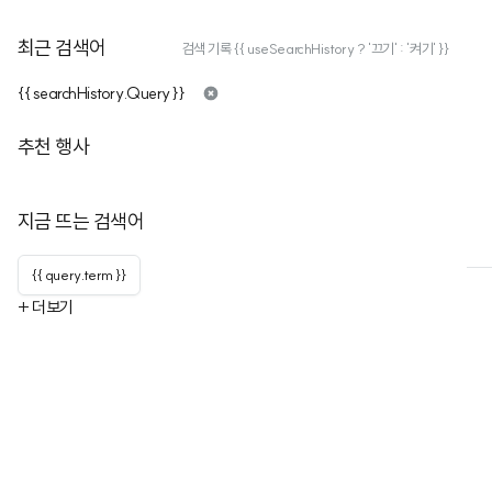
최근 검색어
검색 기록 {{ useSearchHistory ? '끄기' : '켜기' }}
{{ searchHistory.Query }}
21%파티
추천 행사
구독자
112
누적행사
43
너와나의 공유옷장, 21%파티에서 소중한 옷들의 생명을 이어나가요!
지금 뜨는 검색어
행사
행사 목록
채널 정보
{{ query.term }}
+ 더보기