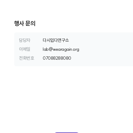
행사 문의
담당자
다시입다연구소
이메일
l
a
b
@
w
e
a
r
a
g
a
i
n
.
o
r
g
전화번호
0
7
0
8
8
2
8
8
0
8
0