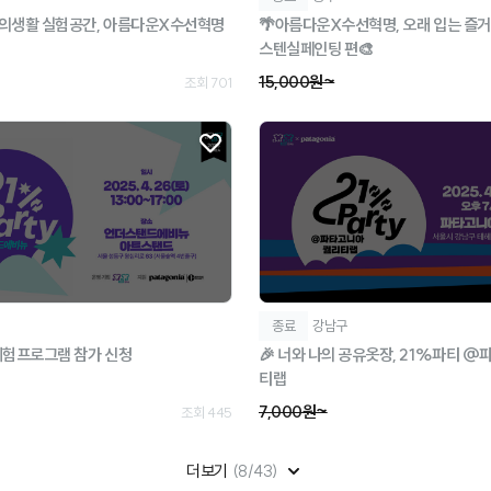
 의생활 실험공간, 아름다운X수선혁명
🌴아름다운X수선혁명, 오래 입는 즐거움
스텐실페인팅 편🎨
15,000원~
조회 701
종료
강남구
체험프로그램 참가 신청
🎉 너와 나의 공유옷장, 21%파티 
티랩
7,000원~
조회 445
더보기
(8/43)