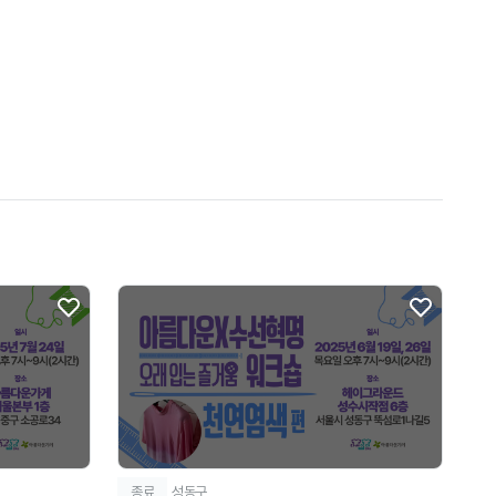
종료
성동구