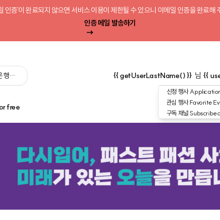
일 인증'이 완료되지 않으면 서비스 이용이 제한될 수 있으니 이메일 인증을 완료해 
인증 메일 발송하기
 싶은 행사를 검색해 보세요':query) }}
{{ getUserLastName() }}
님
{{ us
신청 행사
Application
관심 행사
Favorite Ev
or free
구독 채널
Subscribe