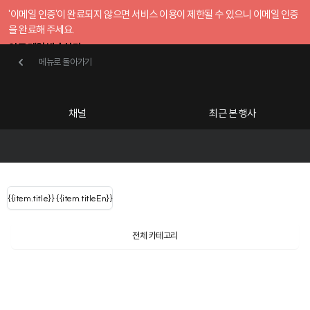
'이메일 인증'이 완료되지 않으면 서비스 이용이 제한될 수 있으니 이메일 인증
을 완료해 주세요.
인증 메일 발송하기
메뉴로 돌아가기
메뉴로 돌아가기
확인
호스트센터
채널
최근 본 행사
UserLastName()
카테고리
Categories
|
무료행사개설
Host your event for fr
{{ user.name }}
님
채널 리스트
{{channelEvent.SortType.name}}
{{item.title}}
{{ user.name }}
{{item.titleEn}}
님
로그인 해주세요
Close sidebar
{{ user.email }}
{{
{{ item.Title
filter.name
내 정보 수정
전체 카테고리
{{ user.email}}
?
}}
행사
검색 결과 더 보기
{{item.Title}}
공유하기
구독하기
item.Title[0]
내 정보 수정
: "" }}
신청 행사
춘천마임축제
채널
검색 결과 더 보기