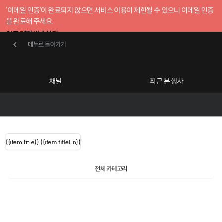
'이메일 인증'이 완료되지 않으면 서비스 이용이 제한될 수 있으니 이메일 인증
을 완료해 주세요.
인증 메일 발송하기
메뉴로 돌아가기
메뉴로 돌아가기
확인
호스트센터
채널
최근 본 행사
UserLastName()
카테고리
Categories
|
무료행사개설
Host your event for fr
{{ user.name }}
님
채널 리스트
{{channelEvent.SortType.name}}
{{item.title}}
{{ user.name }}
{{item.titleEn}}
님
로그인 해주세요
Close sidebar
Language
{{ user.email }}
{{
{{ item.Title
filter.name
내 정보 수정
전체 카테고리
{{ user.email}}
?
}}
행사
검색 결과 더 보기
{{item.Title}}
item.Title[0]
내 정보 수정
: "" }}
신청 행사
채널
검색 결과 더 보기