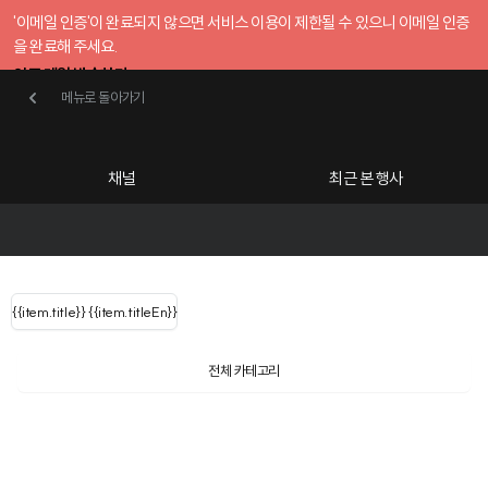
'이메일 인증'이 완료되지 않으면 서비스 이용이 제한될 수 있으니 이메일 인증
을 완료해 주세요.
인증 메일 발송하기
메뉴로 돌아가기
메뉴로 돌아가기
확인
호스트센터
채널
최근 본 행사
UserLastName()
카테고리
Categories
|
무료행사개설
Host your event for fr
{{ user.name }}
님
채널 리스트
{{channelEvent.SortType.name}}
{{item.title}}
{{ user.name }}
{{item.titleEn}}
님
로그인 해주세요
Close sidebar
{{ user.email }}
{{
{{ item.Title
filter.name
내 정보 수정
전체 카테고리
{{ user.email}}
?
}}
행사
검색 결과 더 보기
{{item.Title}}
공유하기
구독하기
item.Title[0]
내 정보 수정
: "" }}
신청 행사
호암재단 온오프라인 청소년강연회
채널
검색 결과 더 보기