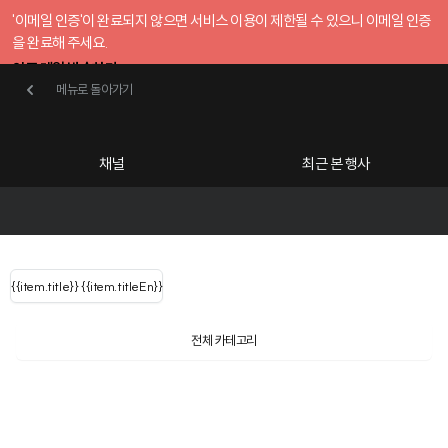
'이메일 인증'이 완료되지 않으면 서비스 이용이 제한될 수 있으니 이메일 인증
을 완료해 주세요.
인증 메일 발송하기
메뉴로 돌아가기
메뉴로 돌아가기
확인
호스트센터
채널
최근 본 행사
UserLastName()
카테고리
Categories
|
무료행사개설
Host your event for fr
{{ user.name }}
님
채널 리스트
{{channelEvent.SortType.name}}
{{item.title}}
{{ user.name }}
{{item.titleEn}}
님
로그인 해주세요
Close sidebar
Language
{{ user.email }}
{{
{{ item.Title
filter.name
내 정보 수정
전체 카테고리
{{ user.email}}
?
}}
행사
검색 결과 더 보기
{{item.Title}}
item.Title[0]
내 정보 수정
: "" }}
신청 행사
채널
검색 결과 더 보기