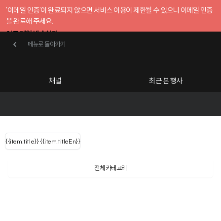
'이메일 인증'이 완료되지 않으면 서비스 이용이 제한될 수 있으니 이메일 인증
을 완료해 주세요.
인증 메일 발송하기
메뉴로 돌아가기
메뉴로 돌아가기
확인
호스트센터
채널
최근 본 행사
UserLastName()
카테고리
Categories
|
무료행사개설
Host your event for fr
{{ user.name }}
님
채널 리스트
{{channelEvent.SortType.name}}
{{item.title}}
{{ user.name }}
{{item.titleEn}}
님
로그인 해주세요
Close sidebar
Language
{{ user.email }}
{{
{{ item.Title
filter.name
내 정보 수정
전체 카테고리
{{ user.email}}
?
}}
행사
검색 결과 더 보기
{{item.Title}}
item.Title[0]
내 정보 수정
: "" }}
신청 행사
채널
검색 결과 더 보기