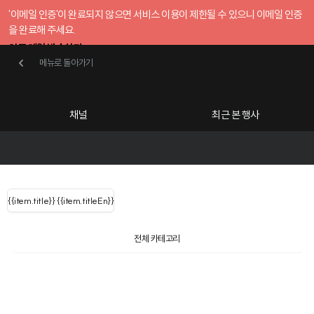
'이메일 인증'이 완료되지 않으면 서비스 이용이 제한될 수 있으니 이메일 인증
을 완료해 주세요.
인증 메일 발송하기
메뉴로 돌아가기
메뉴로 돌아가기
확인
호스트센터
채널
최근 본 행사
UserLastName()
카테고리
Categories
|
무료행사개설
Host your event for fr
{{ user.name }}
님
채널 리스트
{{channelEvent.SortType.name}}
{{item.title}}
{{ user.name }}
{{item.titleEn}}
님
로그인 해주세요
Close sidebar
{{ user.email }}
{{
{{ item.Title
filter.name
내 정보 수정
전체 카테고리
{{ user.email}}
?
}}
행사
검색 결과 더 보기
{{item.Title}}
item.Title[0]
내 정보 수정
: "" }}
신청 행사
공유하기
구독하기
채널
검색 결과 더 보기