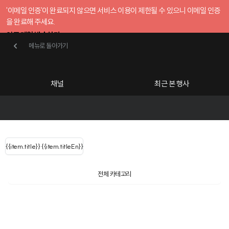
'이메일 인증'이 완료되지 않으면 서비스 이용이 제한될 수 있으니 이메일 인증
을 완료해 주세요.
인증 메일 발송하기
메뉴로 돌아가기
메뉴로 돌아가기
확인
호스트센터
채널
최근 본 행사
UserLastName()
카테고리
Categories
|
무료행사개설
Host your event for fr
{{ user.name }}
님
채널 리스트
{{channelEvent.SortType.name}}
{{item.title}}
{{ user.name }}
{{item.titleEn}}
님
로그인 해주세요
Close sidebar
{{ user.email }}
{{
{{ item.Title
filter.name
내 정보 수정
전체 카테고리
{{ user.email}}
?
}}
(
행사
검색 결과 더 보기
{{item.Title}}
item.Title[0]
내 정보 수정
: "" }}
신청 행사
공유하기
구독하기
채널
검색 결과 더 보기