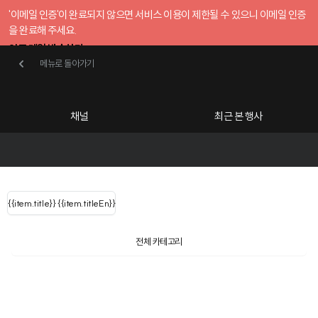
'이메일 인증'이 완료되지 않으면 서비스 이용이 제한될 수 있으니 이메일 인증
을 완료해 주세요.
인증 메일 발송하기
메뉴로 돌아가기
메뉴로 돌아가기
확인
호스트센터
채널
최근 본 행사
UserLastName()
카테고리
Categories
|
무료행사개설
Host your event for fr
{{ user.name }}
님
채널 리스트
{{channelEvent.SortType.name}}
{{item.title}}
{{ user.name }}
{{item.titleEn}}
님
로그인 해주세요
Close sidebar
Language
{{ user.email }}
{{
{{ item.Title
filter.name
내 정보 수정
전체 카테고리
{{ user.email}}
?
}}
행사
검색 결과 더 보기
{{item.Title}}
item.Title[0]
내 정보 수정
: "" }}
신청 행사
채널
검색 결과 더 보기