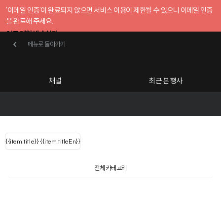
'이메일 인증'이 완료되지 않으면 서비스 이용이 제한될 수 있으니 이메일 인증
을 완료해 주세요.
인증 메일 발송하기
메뉴로 돌아가기
메뉴로 돌아가기
확인
호스트센터
채널
최근 본 행사
UserLastName()
카테고리
Categories
|
무료행사개설
Host your event for fr
{{ user.name }}
님
채널 리스트
{{channelEvent.SortType.name}}
{{item.title}}
{{ user.name }}
{{item.titleEn}}
님
로그인 해주세요
Close sidebar
Language
{{ user.email }}
{{
{{ item.Title
filter.name
내 정보 수정
전체 카테고리
{{ user.email}}
?
}}
행사
검색 결과 더 보기
{{item.Title}}
item.Title[0]
내 정보 수정
: "" }}
신청 행사
채널
검색 결과 더 보기