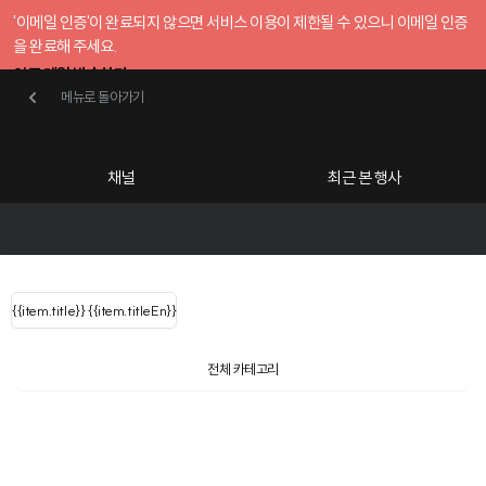
'이메일 인증'이 완료되지 않으면 서비스 이용이 제한될 수 있으니 이메일 인증
을 완료해 주세요.
인증 메일 발송하기
메뉴로 돌아가기
메뉴로 돌아가기
확인
호스트센터
채널
최근 본 행사
UserLastName()
카테고리
Categories
|
무료행사개설
Host your event for fr
{{ user.name }}
님
채널 리스트
{{channelEvent.SortType.name}}
{{item.title}}
{{ user.name }}
{{item.titleEn}}
님
로그인 해주세요
Close sidebar
{{ user.email }}
{{
{{ item.Title
filter.name
내 정보 수정
전체 카테고리
{{ user.email}}
?
}}
행사
검색 결과 더 보기
{{item.Title}}
item.Title[0]
내 정보 수정
: "" }}
신청 행사
공유하기
구독하기
채널
검색 결과 더 보기