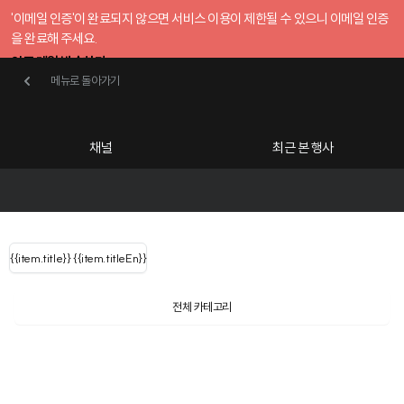
'이메일 인증'이 완료되지 않으면 서비스 이용이 제한될 수 있으니 이메일 인증
을 완료해 주세요.
인증 메일 발송하기
메뉴로 돌아가기
메뉴로 돌아가기
확인
호스트센터
채널
최근 본 행사
UserLastName()
카테고리
Categories
|
무료행사개설
Host your event for fr
{{ user.name }}
님
채널 리스트
{{channelEvent.SortType.name}}
{{item.title}}
{{ user.name }}
{{item.titleEn}}
님
로그인 해주세요
Close sidebar
Language
{{ user.email }}
{{
{{ item.Title
filter.name
내 정보 수정
전체 카테고리
{{ user.email}}
?
}}
행사
검색 결과 더 보기
{{item.Title}}
item.Title[0]
내 정보 수정
: "" }}
신청 행사
채널
검색 결과 더 보기