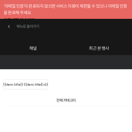
'이메일 인증'이 완료되지 않으면 서비스 이용이 제한될 수 있으니 이메일 인증
을 완료해 주세요.
인증 메일 발송하기
메뉴로 돌아가기
메뉴로 돌아가기
확인
호스트센터
채널
최근 본 행사
UserLastName()
카테고리
Categories
|
무료행사개설
Host your event for fr
{{ user.name }}
님
채널 리스트
{{channelEvent.SortType.name}}
{{item.title}}
{{ user.name }}
{{item.titleEn}}
님
로그인 해주세요
Close sidebar
{{ user.email }}
{{
{{ item.Title
filter.name
내 정보 수정
전체 카테고리
{{ user.email}}
?
}}
k
행사
검색 결과 더 보기
{{item.Title}}
item.Title[0]
내 정보 수정
: "" }}
신청 행사
공유하기
구독하기
채널
검색 결과 더 보기