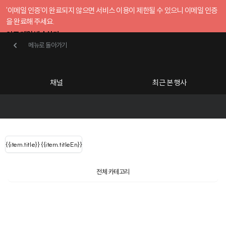
'이메일 인증'이 완료되지 않으면 서비스 이용이 제한될 수 있으니 이메일 인증
을 완료해 주세요.
인증 메일 발송하기
메뉴로 돌아가기
메뉴로 돌아가기
확인
호스트센터
채널
최근 본 행사
UserLastName()
카테고리
Categories
|
무료행사개설
Host your event for fr
{{ user.name }}
님
채널 리스트
{{channelEvent.SortType.name}}
{{item.title}}
{{ user.name }}
{{item.titleEn}}
님
로그인 해주세요
Close sidebar
Language
{{ user.email }}
{{
{{ item.Title
filter.name
내 정보 수정
전체 카테고리
{{ user.email}}
?
}}
행사
검색 결과 더 보기
{{item.Title}}
item.Title[0]
내 정보 수정
: "" }}
신청 행사
채널
검색 결과 더 보기