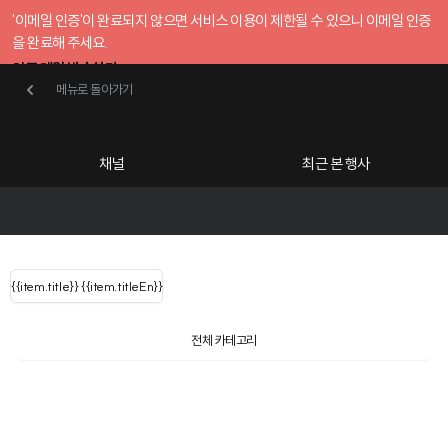
'이메일 인증'이 완료되지 않으면 서비스 이용이 제한될 수 있으니 이메일 인증
을 완료해 주세요.
인증 메일 발송하기
메뉴로 돌아가기
메뉴로 돌아가기
확인
호스트센터
채널
최근 본 행사
UserLastName()
카테고리
Categories
|
무료행사개설
Host your event for fr
{{ user.name }}
님
채널 리스트
{{channelEvent.SortType.name}}
{{item.title}}
{{ user.name }}
{{item.titleEn}}
님
로그인 해주세요
Close sidebar
Language
{{ user.email }}
{{
{{ item.Title
filter.name
내 정보 수정
전체 카테고리
{{ user.email}}
?
}}
행사
검색 결과 더 보기
{{item.Title}}
item.Title[0]
내 정보 수정
: "" }}
신청 행사
채널
검색 결과 더 보기