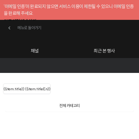
'이메일 인증'이 완료되지 않으면 서비스 이용이 제한될 수 있으니 이메일 인증
을 완료해 주세요.
인증 메일 발송하기
메뉴로 돌아가기
메뉴로 돌아가기
확인
호스트센터
채널
최근 본 행사
UserLastName()
카테고리
Categories
|
무료행사개설
Host your event for fr
{{ user.name }}
님
채널 리스트
{{channelEvent.SortType.name}}
{{item.title}}
{{ user.name }}
{{item.titleEn}}
님
로그인 해주세요
Close sidebar
Language
{{ user.email }}
{{
{{ item.Title
filter.name
내 정보 수정
전체 카테고리
{{ user.email}}
?
}}
행사
검색 결과 더 보기
{{item.Title}}
item.Title[0]
내 정보 수정
: "" }}
신청 행사
채널
검색 결과 더 보기