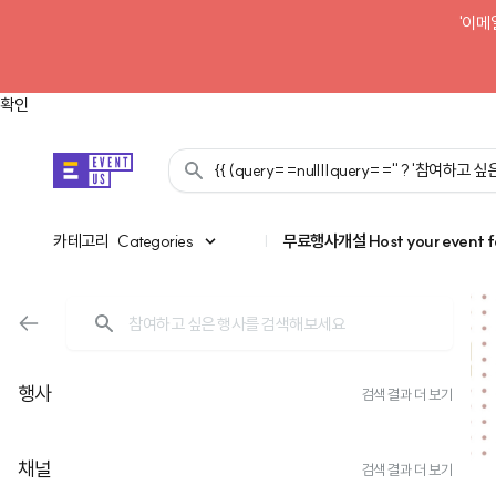
'이메
확인
{{ (query==null||query=='' ? '참여하고
카테고리
카테고리
Categories
|
무료행사개설
Host your event f
행사
검색 결과 더 보기
채널
검색 결과 더 보기