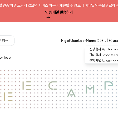
일 인증'이 완료되지 않으면 서비스 이용이 제한될 수 있으니 이메일 인증을 완료해 
인증 메일 발송하기
 싶은 행사를 검색해 보세요':query) }}
{{ getUserLastName() }}
님
{{ us
신청 행사
Application
관심 행사
Favorite Ev
or free
구독 채널
Subscribe