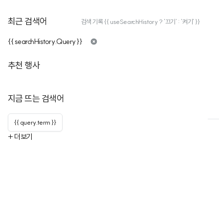
최근 검색어
검색 기록 {{ useSearchHistory ? '끄기' : '켜기' }}
{{ searchHistory.Query }}
경희대학교 캠퍼스타운
추천 행사
구독자
3
누적행사
6
경희대학교와 동대문구가 수행하는 서울시 캠퍼스타운사업 채널입니다
지금 뜨는 검색어
행사
행사 목록
채널 정보
{{ query.term }}
+ 더보기