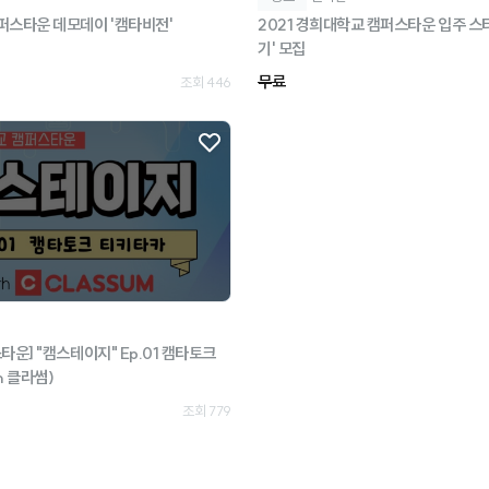
퍼스타운 데모데이 '캠타비전'
2021 경희대학교 캠퍼스타운 입주 스타
기' 모집
무료
조회 446
타운] "캠스테이지" Ep.01 캠타토크
h 클라썸)
조회 779