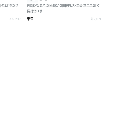
트업 '캠퍼 2
경희대학교 캠퍼스타운 예비창업자 교육 프로그램 '여
름창업여행'
무료
조회 939
조회 2,371