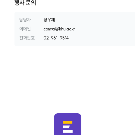
행사 문의
담당자
정우제
이메일
c
a
m
t
a
@
k
h
u
.
a
c
.
k
r
전화번호
0
2
-
9
6
1
-
9
5
1
4