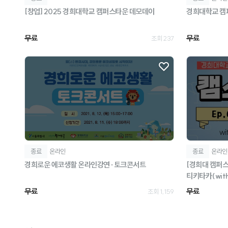
[창업] 2025 경희대학교 캠퍼스타운 데모데이
경희대학교 캠
무료
무료
조회 237
종료
온라인
종료
온라인
경희로운 에코생활 온라인강연·토크콘서트
[경희대 캠퍼스
티키타카(wit
무료
무료
조회 1,159