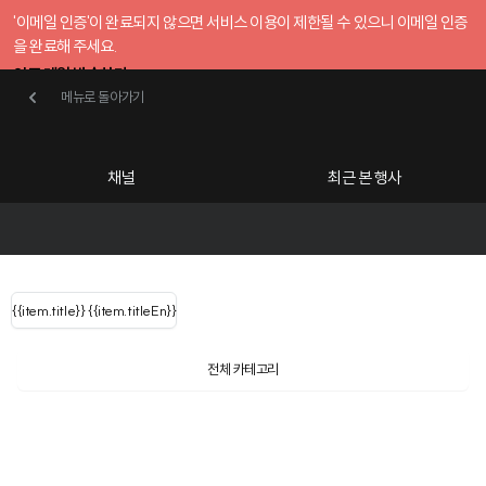
'이메일 인증'이 완료되지 않으면 서비스 이용이 제한될 수 있으니 이메일 인증
을 완료해 주세요.
인증 메일 발송하기
메뉴로 돌아가기
메뉴로 돌아가기
확인
호스트센터
채널
최근 본 행사
UserLastName()
카테고리
Categories
|
무료행사개설
Host your event for fr
{{ user.name }}
님
채널 리스트
{{channelEvent.SortType.name}}
{{item.title}}
{{ user.name }}
{{item.titleEn}}
님
로그인 해주세요
Close sidebar
Language
{{ user.email }}
{{
{{ item.Title
filter.name
내 정보 수정
전체 카테고리
{{ user.email}}
?
}}
행사
검색 결과 더 보기
{{item.Title}}
item.Title[0]
내 정보 수정
: "" }}
신청 행사
채널
검색 결과 더 보기