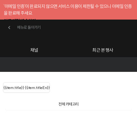
'이메일 인증'이 완료되지 않으면 서비스 이용이 제한될 수 있으니 이메일 인증
을 완료해 주세요.
인증 메일 발송하기
메뉴로 돌아가기
메뉴로 돌아가기
확인
호스트센터
채널
최근 본 행사
UserLastName()
카테고리
Categories
|
무료행사개설
Host your event for fr
{{ user.name }}
님
채널 리스트
{{channelEvent.SortType.name}}
{{item.title}}
{{ user.name }}
{{item.titleEn}}
님
로그인 해주세요
Close sidebar
{{ user.email }}
{{
{{ item.Title
filter.name
내 정보 수정
전체 카테고리
{{ user.email}}
?
}}
행사
검색 결과 더 보기
{{item.Title}}
item.Title[0]
내 정보 수정
: "" }}
신청 행사
공유하기
구독하기
채널
검색 결과 더 보기