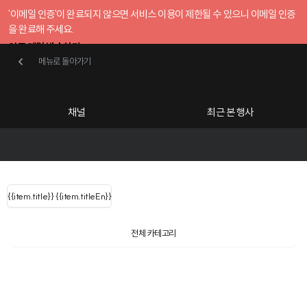
'이메일 인증'이 완료되지 않으면 서비스 이용이 제한될 수 있으니 이메일 인증
을 완료해 주세요.
인증 메일 발송하기
메뉴로 돌아가기
메뉴로 돌아가기
확인
호스트센터
채널
최근 본 행사
UserLastName()
카테고리
Categories
|
무료행사개설
Host your event for fr
{{ user.name }}
님
채널 리스트
{{channelEvent.SortType.name}}
{{item.title}}
{{ user.name }}
{{item.titleEn}}
님
로그인 해주세요
Close sidebar
Language
{{ user.email }}
{{
{{ item.Title
filter.name
내 정보 수정
전체 카테고리
{{ user.email}}
?
}}
행사
검색 결과 더 보기
{{item.Title}}
item.Title[0]
내 정보 수정
: "" }}
신청 행사
채널
검색 결과 더 보기