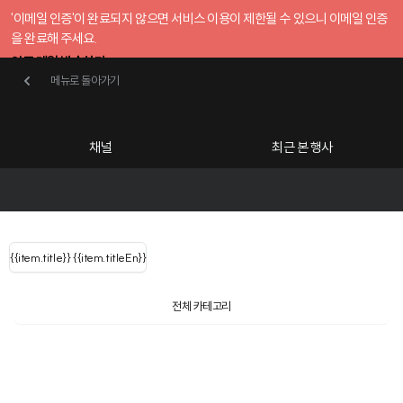
'이메일 인증'이 완료되지 않으면 서비스 이용이 제한될 수 있으니 이메일 인증
을 완료해 주세요.
인증 메일 발송하기
메뉴로 돌아가기
메뉴로 돌아가기
확인
호스트센터
채널
최근 본 행사
UserLastName()
카테고리
Categories
|
무료행사개설
Host your event for fr
{{ user.name }}
님
채널 리스트
{{channelEvent.SortType.name}}
{{item.title}}
{{ user.name }}
{{item.titleEn}}
님
로그인 해주세요
Close sidebar
Language
{{ user.email }}
{{
{{ item.Title
filter.name
내 정보 수정
전체 카테고리
{{ user.email}}
?
}}
행사
검색 결과 더 보기
{{item.Title}}
item.Title[0]
내 정보 수정
: "" }}
신청 행사
채널
검색 결과 더 보기