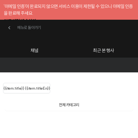
'이메일 인증'이 완료되지 않으면 서비스 이용이 제한될 수 있으니 이메일 인증
을 완료해 주세요.
인증 메일 발송하기
메뉴로 돌아가기
메뉴로 돌아가기
확인
호스트센터
채널
최근 본 행사
UserLastName()
카테고리
Categories
|
무료행사개설
Host your event for fr
{{ user.name }}
님
채널 리스트
{{channelEvent.SortType.name}}
{{item.title}}
{{ user.name }}
{{item.titleEn}}
님
로그인 해주세요
Close sidebar
Language
{{ user.email }}
{{
{{ item.Title
filter.name
내 정보 수정
전체 카테고리
{{ user.email}}
?
}}
행사
검색 결과 더 보기
{{item.Title}}
item.Title[0]
내 정보 수정
: "" }}
신청 행사
채널
검색 결과 더 보기