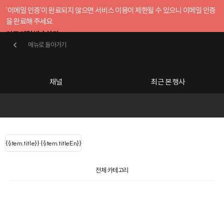
'이메일 인증'이 완료되지 않으면 서비스 이용이 제한될 수 있으니 이메일 인증
을 완료해 주세요.
인증 메일 발송하기
메뉴로 돌아가기
메뉴로 돌아가기
확인
호스트센터
채널
최근 본 행사
UserLastName()
카테고리
Categories
|
무료행사개설
Host your event for fr
{{ user.name }}
님
채널 리스트
{{channelEvent.SortType.name}}
{{item.title}}
{{ user.name }}
{{item.titleEn}}
님
로그인 해주세요
Close sidebar
Language
{{ user.email }}
{{
{{ item.Title
filter.name
내 정보 수정
전체 카테고리
{{ user.email}}
?
}}
행사
검색 결과 더 보기
{{item.Title}}
item.Title[0]
내 정보 수정
: "" }}
신청 행사
채널
검색 결과 더 보기