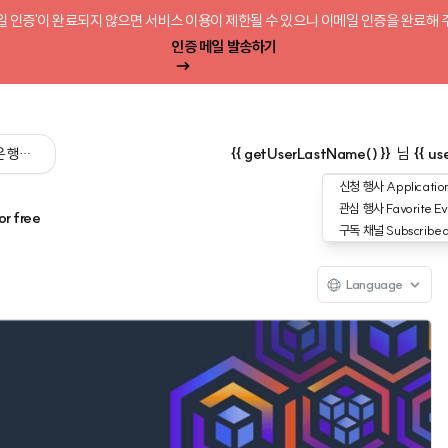
일 인증'이 완료되지 않으면 서비스 이용이 제한될 수 있으니 이메일 인증을 완료해 
인증 메일 발송하기
 싶은 행사를 검색해 보세요':query) }}
{{ getUserLastName() }}
님
{{ us
신청 행사
Application
관심 행사
Favorite Ev
or free
구독 채널
Subscribe
Language