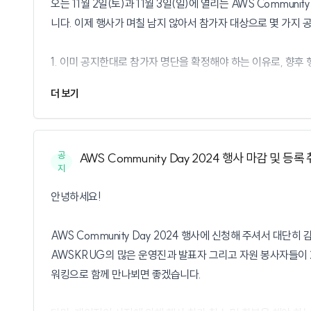
오는 11월 2일(토)과 11월 3일(일)에 열리는 AWS Commu
서버리스 가상화 오픈소스 Firecracker 톺아보기 (신재현, 무신
니다. 이제 행사가 며칠 남지 않아서 참가자 대상으로 몇 가지 
트랙 3
생성형 AI를 위한 벡터 DB 활용법 (김세웅, AWS)
1. 이미 공지한대로 참가자 명단을 확정해야 하는 이유로, 향후
굳이 Bedrock으로 해결해보았습니다만 (김건탁, 인하대학교)
Bedrock 에이전트로 쿠버네티스 클러스터 관리하기 (장문기, S
더 보기
2. 행사 참가자로 확정된 분들에게는 11월 1일(금)에 이메일로
99.8% 정확도를 가진 이미지 자동 검수 기능 구현하기 (유주형
드립니다. 11월 2일(토) 트랙1 혹은 11월 3일(일) 핸즈온
생성형 AI를 통한 산업 보건 관리 자동화로 노동자 건강 개선하
보내드립니다. 참가 전 꼭 확인해 주시기 바랍니다.
내년에 진행될 AWS Community Day 행사와, AWSKR
공
AWS Community Day 2024 행사 마감 및 등
감사합니다.
지
3. 11월 2일(토) 행사에 참가 신청 하신 분은 트랙에 따라 행
AWS 한국사용자모임 드림
안녕하세요!
하셔야 합니다. 다른 트랙 건물에서는 등록하실 수 없으니, 꼭
- 트랙 1 아키텍처/데브옵스: 강남구 테헤란로 231 센터필드 EA
AWS Community Day 2024 행사에 신청해 주셔서 대
- 트랙 2 서버리스/트랙 3 생성형 AI: 강남구 역삼로 165 해성
AWSKRUG의 많은 운영진과 발표자 그리고 자원 봉사자들이 
워킹으로 함께 만나뵈면 좋겠습니다.
11월 3일(일) 핸즈온 랩 행사에 참가 신청하신 분들은 모두 아
- 강남구 테헤란로 231 센터필드 EAST 18층