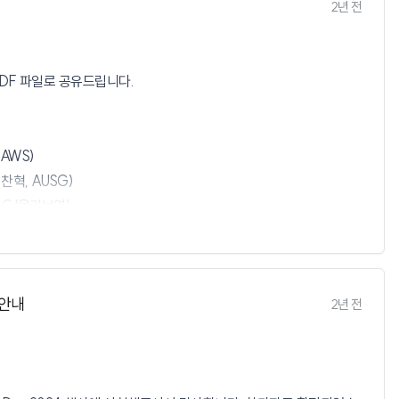
2년 전
 PDF 파일로 공유드립니다.
AWS)
서찬혁, AUSG)
 CJ올리브영)
GroundX)
 안내
2년 전
WS)
Operations, Inc.)