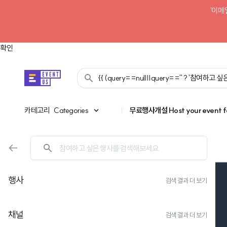
'이메
확인
{{ (query==null||query=='' ? '참여하고
카테고리
카테고리
Categories
|
무료행사개설
Host your event f
행사
검색 결과 더 보기
채널
검색 결과 더 보기