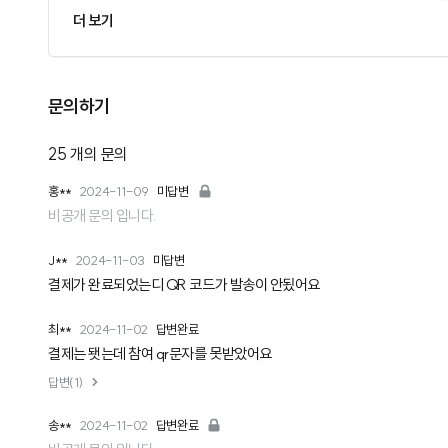
다만, 개인적인 사정에 의해 행사 참가 취소 및 환불을 해야 하는 
더 보기
니다. 행사 참가자 확정 및 건물 출입 등록을 위한 것이니 양해
4. 11월 2일(토) 혹은 3일(일) 각각 행사 참가 확정하신 분
실 수 없습니다. 양일 모두 등록 완료하신 분들은 행사 기념품을
취소하시는 분들이 있으실 것을 대비하여, 참가 대기자 등록을 
록은 불가합니다.)
문의하기
순서에 따라 자동으로 참가 확정이 됩니다. 만약, 기존 참석 확정
자동으로 환불 처리됩니다. 원하신다면, 언제든지 대기 상태에서
5. 더 자세한 문의 사항은 행사 홈페이지의 "호스트에게 문의하
25
개의 문의
홍**
2024-11-09
미답변
더 궁금한 점이 있으신 분은 언제든지 행사 홈페이지에 문의해 주
여러분과 만남을 기대합니다!
비공개 문의 입니다.
다시 전해 드리겠습니다.
AWS한국사용자모임 드림
J**
2024-11-03
미답변
감사합니다.
결제가 완료되었는디 QR 코드가 발송이 안됬어요
최**
2024-11-02
답변완료
Update - 10월 25일(금) 18:00에 참가 대기 신청도 마감하
결제는 됏는데 참여 qr문자를 못받았어요
답변(1)
AWSKRUG 드림
송**
2024-11-02
답변완료