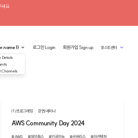
주세요.
er.name }}
로그인
Login
회원가입
Sign up
호스트센터
 Details
ents
d Channels
IT/프로그래밍
강연/세미나
AWS Community Day 2024
#AWS
#데브옵스
#인공지능
#서버리스
#아키텍처