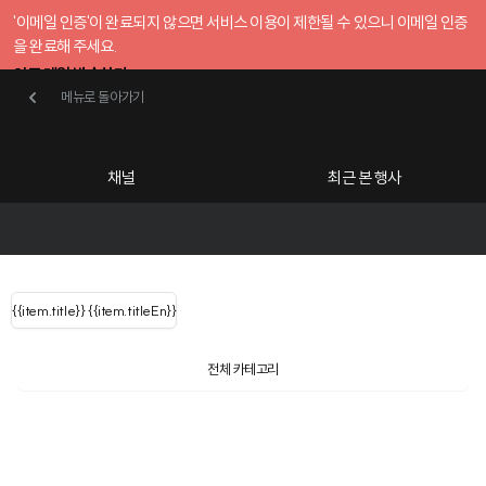
'이메일 인증'이 완료되지 않으면 서비스 이용이 제한될 수 있으니 이메일 인증
을 완료해 주세요.
인증 메일 발송하기
메뉴로 돌아가기
메뉴로 돌아가기
확인
호스트센터
채널
최근 본 행사
UserLastName()
카테고리
Categories
|
무료행사개설
Host your event for fr
{{ user.name }}
님
채널 리스트
{{channelEvent.SortType.name}}
{{item.title}}
{{ user.name }}
{{item.titleEn}}
님
로그인 해주세요
Close sidebar
Language
{{ user.email }}
{{
{{ item.Title
filter.name
내 정보 수정
전체 카테고리
{{ user.email}}
?
}}
행사
검색 결과 더 보기
{{item.Title}}
item.Title[0]
내 정보 수정
: "" }}
신청 행사
채널
검색 결과 더 보기