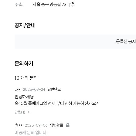
주소
서울 중구 명동길 73
공지/안내
등록된 공지
문의하기
10
개의 문의
L**
2025-09-24
답변완료
안녕하세용
혹 10월 풀메이크업 언제 부터 신청 가능하신가요?
답변(1)
内**
2025-09-06
답변완료
비공개 문의 입니다.