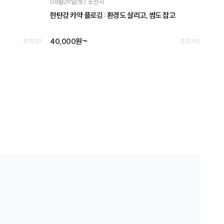
08월29일(토)
포천시
한탄강 카약 플로깅 : 환경도 살리고, 썸도 잡고
40,000원~
조회 59
조회 90