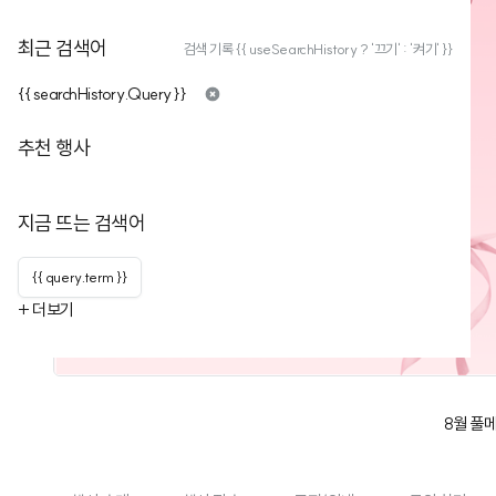
최근 검색어
검색 기록 {{ useSearchHistory ? '끄기' : '켜기' }}
{{ searchHistory.Query }}
추천 행사
지금 뜨는 검색어
{{ query.term }}
+ 더보기
8월 풀