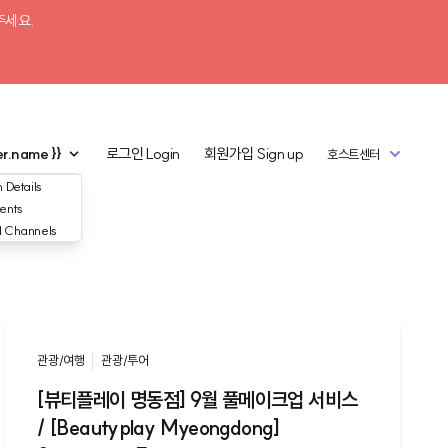
주세요.
er.name }}
로그인
Login
회원가입
Sign up
호스트센터
 Details
ents
d Channels
관광/여행
관광/투어
[뷰티플레이 명동점] 9월 풀메이크업 서비스
/ [Beautyplay Myeongdong]