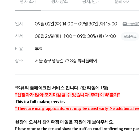
행사 소개
행사 장소
공지/안내
문의 하기
일시
09월 02일(화) 14:00 ~ 09월 30일(화) 15:00
구글캘
신청
08월 26일(화) 11:00 ~ 09월 30일(화) 14:00
모집종료
비용
무료
장소
서울 중구 명동길 73 3층 뷰티플레이