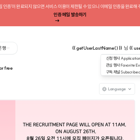
일 인증'이 완료되지 않으면 서비스 이용이 제한될 수 있으니 이메일 인증을 완료해 
인증 메일 발송하기
 싶은 행사를 검색해 보세요':query) }}
{{ getUserLastName() }}
님
{{ us
신청 행사
Application
관심 행사
Favorite Ev
or free
구독 채널
Subscribe
Language