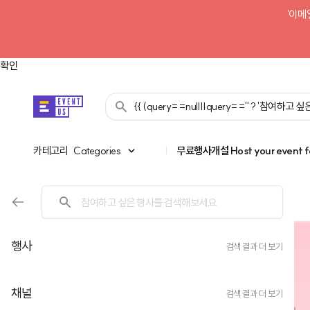
'이메
확인
{{ (query==null||query=='' ? '참여하고
카테고리
카테고리
Categories
|
무료행사개설
Host your event f
행사
검색 결과 더 보기
채널
검색 결과 더 보기