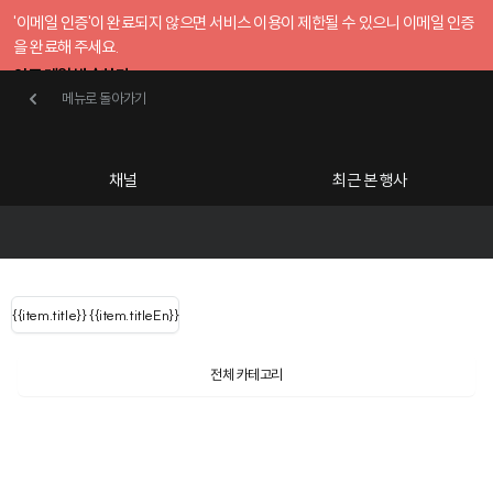
'이메일 인증'이 완료되지 않으면 서비스 이용이 제한될 수 있으니 이메일 인증
을 완료해 주세요.
인증 메일 발송하기
메뉴로 돌아가기
메뉴로 돌아가기
확인
호스트센터
채널
최근 본 행사
UserLastName()
카테고리
Categories
|
무료행사개설
Host your event for fr
{{ user.name }}
님
채널 리스트
{{channelEvent.SortType.name}}
{{item.title}}
{{ user.name }}
{{item.titleEn}}
님
로그인 해주세요
Close sidebar
Language
{{ user.email }}
{{
{{ item.Title
filter.name
내 정보 수정
전체 카테고리
{{ user.email}}
?
}}
행사
검색 결과 더 보기
{{item.Title}}
item.Title[0]
내 정보 수정
: "" }}
신청 행사
채널
검색 결과 더 보기