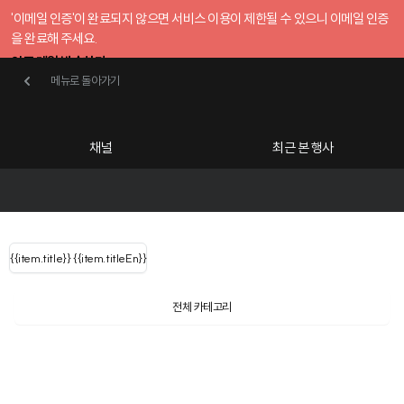
'이메일 인증'이 완료되지 않으면 서비스 이용이 제한될 수 있으니 이메일 인증
을 완료해 주세요.
인증 메일 발송하기
메뉴로 돌아가기
메뉴로 돌아가기
확인
호스트센터
채널
최근 본 행사
UserLastName()
카테고리
Categories
|
무료행사개설
Host your event for fr
{{ user.name }}
님
채널 리스트
{{channelEvent.SortType.name}}
{{item.title}}
{{ user.name }}
{{item.titleEn}}
님
로그인 해주세요
Close sidebar
Language
{{ user.email }}
{{
{{ item.Title
filter.name
내 정보 수정
전체 카테고리
{{ user.email}}
?
}}
행사
검색 결과 더 보기
{{item.Title}}
item.Title[0]
내 정보 수정
: "" }}
신청 행사
채널
검색 결과 더 보기