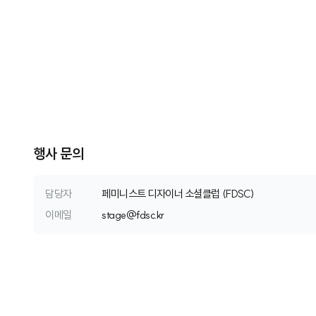
행사 문의
담당자
페미니스트 디자이너 소셜클럽 (FDSC)
이메일
s
t
a
g
e
@
f
d
s
c
.
k
r