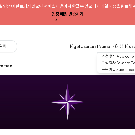
일 인증'이 완료되지 않으면 서비스 이용이 제한될 수 있으니 이메일 인증을 완료해 
인증 메일 발송하기
 싶은 행사를 검색해 보세요':query) }}
{{ getUserLastName() }}
님
{{ us
신청 행사
Application
관심 행사
Favorite Ev
or free
구독 채널
Subscribe