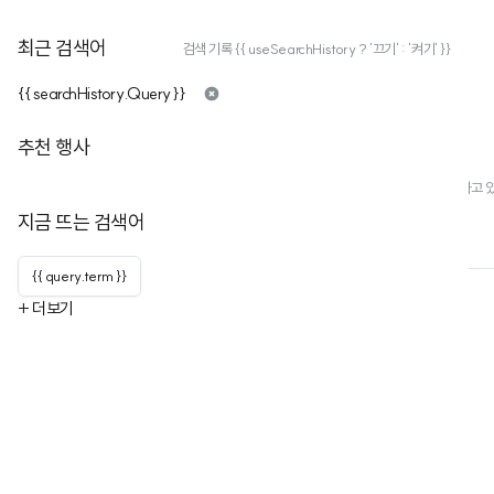
최근 검색어
검색 기록 {{ useSearchHistory ? '끄기' : '켜기' }}
{{ searchHistory.Query }}
FDSC 밝은미래연구소+
추천 행사
구독자
4
누적행사
0
페미니스트 디자이너로서 내가 상상하는 미래를 그려 보고, 지금 그 모습으로 일하고 
지금 뜨는 검색어
행사
행사 목록
채널 정보
{{ query.term }}
+ 더보기