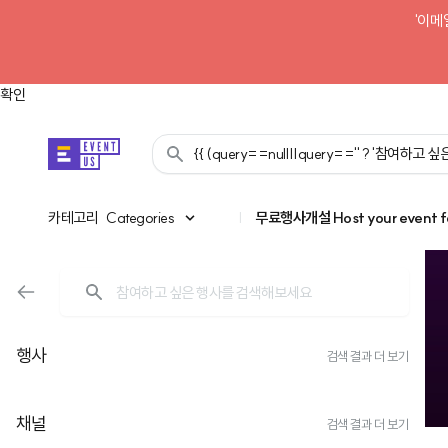
'이메
확인
{{ (query==null||query=='' ? '참여하고
카테고리
카테고리
Categories
|
무료행사개설
Host your event f
행사
검색 결과 더 보기
채널
검색 결과 더 보기