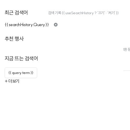
최근 검색어
검색 기록 {{ useSearchHistory ? '끄기' : '켜기' }}
{{ searchHistory.Query }}
한국폐기물자원순환학회
추천 행사
구독자
1
누적행사
1
폐기물에 관한 학문과 그 처리응용분야에 관한 이론 및 기술적인 연구개발, 정보교환 
지금 뜨는 검색어
행사
행사 목록
채널 정보
{{ query.term }}
+ 더보기