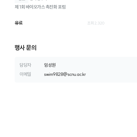
제 1회 바이오가스 촉진화 포럼
유료
조회 2,320
행사 문의
담당자
임성원
이메일
s
w
i
m
9
8
2
8
@
s
c
n
u
.
a
c
.
k
r