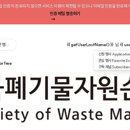
일 인증'이 완료되지 않으면 서비스 이용이 제한될 수 있으니 이메일 인증을 완료해 
인증 메일 발송하기
 싶은 행사를 검색해 보세요':query) }}
{{ getUserLastName() }}
님
{{ us
신청 행사
Application
관심 행사
Favorite Ev
or free
구독 채널
Subscribe