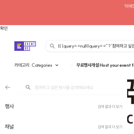
'이메
확인
{{ (query==null||query=='' ? '참여하고
카테고리
카테고리
Categories
|
무료행사개설
Host your event f
행사
검색 결과 더 보기
채널
검색 결과 더 보기