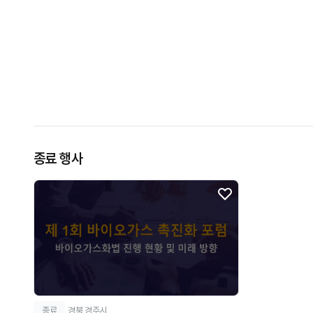
종료 행사
종료
경북 경주시