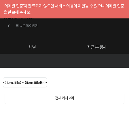
'이메일 인증'이 완료되지 않으면 서비스 이용이 제한될 수 있으니 이메일 인증
을 완료해 주세요.
인증 메일 발송하기
메뉴로 돌아가기
메뉴로 돌아가기
확인
호스트센터
채널
최근 본 행사
UserLastName()
카테고리
Categories
|
무료행사개설
Host your event for fr
{{ user.name }}
님
채널 리스트
{{channelEvent.SortType.name}}
{{item.title}}
{{ user.name }}
{{item.titleEn}}
님
로그인 해주세요
Close sidebar
Language
{{ user.email }}
{{
{{ item.Title
filter.name
내 정보 수정
전체 카테고리
{{ user.email}}
?
}}
행사
검색 결과 더 보기
{{item.Title}}
item.Title[0]
내 정보 수정
: "" }}
신청 행사
채널
검색 결과 더 보기