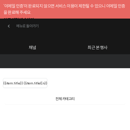
'이메일 인증'이 완료되지 않으면 서비스 이용이 제한될 수 있으니 이메일 인증
을 완료해 주세요.
인증 메일 발송하기
메뉴로 돌아가기
메뉴로 돌아가기
확인
호스트센터
채널
최근 본 행사
UserLastName()
카테고리
Categories
|
무료행사개설
Host your event for fr
{{ user.name }}
님
채널 리스트
{{channelEvent.SortType.name}}
{{item.title}}
{{ user.name }}
{{item.titleEn}}
님
로그인 해주세요
Close sidebar
Language
{{ user.email }}
{{
{{ item.Title
filter.name
내 정보 수정
전체 카테고리
{{ user.email}}
?
}}
행사
검색 결과 더 보기
{{item.Title}}
item.Title[0]
내 정보 수정
: "" }}
신청 행사
채널
검색 결과 더 보기