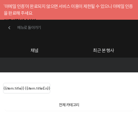
'이메일 인증'이 완료되지 않으면 서비스 이용이 제한될 수 있으니 이메일 인증
을 완료해 주세요.
인증 메일 발송하기
메뉴로 돌아가기
메뉴로 돌아가기
확인
호스트센터
채널
최근 본 행사
UserLastName()
카테고리
Categories
|
무료행사개설
Host your event for fr
{{ user.name }}
님
채널 리스트
{{channelEvent.SortType.name}}
{{item.title}}
{{ user.name }}
{{item.titleEn}}
님
로그인 해주세요
Close sidebar
Language
{{ user.email }}
{{
{{ item.Title
filter.name
내 정보 수정
전체 카테고리
{{ user.email}}
?
}}
행사
검색 결과 더 보기
{{item.Title}}
item.Title[0]
내 정보 수정
: "" }}
신청 행사
채널
검색 결과 더 보기