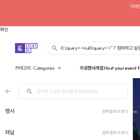
'이메
확인
{{ (query==null||query=='' ? '참여하고
카테고리
카테고리
Categories
|
무료행사개설
Host your event f
행사
검색 결과 더 보기
채널
검색 결과 더 보기