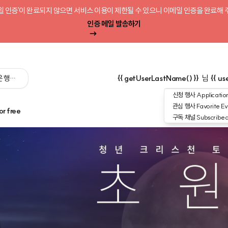
일 인증'이 완료되지 않으면 서비스 이용이 제한될 수 있으니 이메일 인증을 완료해 
인증 메일 발송하기
 싶은 행사를 검색해 보세요':query) }}
{{ getUserLastName() }}
님
{{ us
신청 행사
Application
관심 행사
Favorite Ev
or free
구독 채널
Subscribe