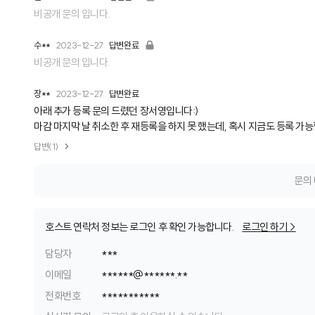
비공개 문의 입니다.
수**
2023-12-27
답변완료
비공개 문의 입니다.
장**
2023-12-27
답변완료
아래 추가 등록 문의 드렸던 장서영입니다:)
마감 마지막 날 취소한 후 재등록을 하지 못 했는데, 혹시 지금도 등록 가
답변(1)
문의 
호스트 연락처 정보는 로그인 후 확인 가능합니다.
로그인 하기 >
담당자
***
이메일
*
*
*
*
*
*
@
*
*
*
*
*
*
.
*
*
전화번호
*
*
*
*
*
*
*
*
*
*
*