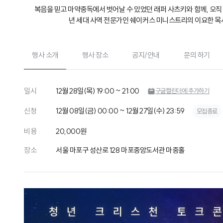
복음을 믿고 마약중독에서 벗어날 수 있었던 래퍼 사츠키와 함께, 오
년 세대 사역 전문가인 쉐이커스 미니스트리의 이요한 목
행사 소개
행사 장소
공지/안내
문의 하기
일시
12월 28일(목) 19:00 ~ 21:00
구글캘린더에 추가하기
신청
12월 08일(금) 00:00 ~ 12월 27일(수) 23:59
모집종료
비용
20,000원
장소
서울 마포구 성산로 128 마포중앙도서관 마중홀