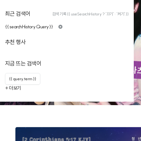
최근 검색어
검색 기록 {{ useSearchHistory ? '끄기' : '켜기' }}
{{ searchHistory.Query }}
추천 행사
지금 뜨는 검색어
{{ query.term }}
+ 더보기