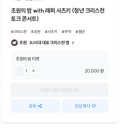
초원의 밤 with 래퍼 사츠키 (청년 크리스천
토크 콘서트)
#크리스천
#초원
#사츠키
#마약
#청년
초원 : AI시대 대표 크리스천 앱
초원의 밤 티켓
-
1
+
20,000 원
모집이 종료 되었습니다
공유
관심 행사