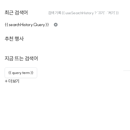
최근 검색어
검색 기록 {{ useSearchHistory ? '끄기' : '켜기' }}
{{ searchHistory.Query }}
디지털자산기부연구회
추천 행사
구독자
0
누적행사
1
채널을 구독하고 최신 행사 소식을 가장 빠르게 받아보세요!
지금 뜨는 검색어
행사
행사 목록
채널 정보
{{ query.term }}
+ 더보기