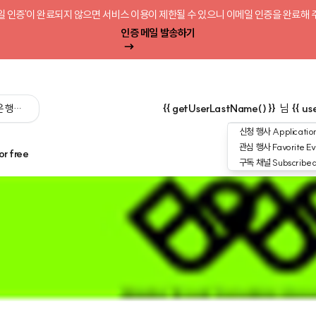
일 인증'이 완료되지 않으면 서비스 이용이 제한될 수 있으니 이메일 인증을 완료해 
인증 메일 발송하기
 싶은 행사를 검색해 보세요':query) }}
{{ getUserLastName() }}
님
{{ us
신청 행사
Application
관심 행사
Favorite Ev
or free
구독 채널
Subscribe