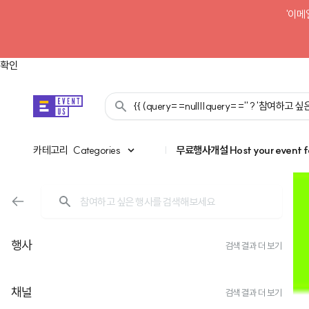
'이메
확인
{{ (query==null||query=='' ? '참여하고
카테고리
카테고리
Categories
|
무료행사개설
Host your event f
행사
검색 결과 더 보기
채널
검색 결과 더 보기