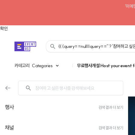
'이메
확인
{{ (query==null||query=='' ? '참여하고
카테고리
카테고리
Categories
|
무료행사개설
Host your event f
행사
검색 결과 더 보기
채널
검색 결과 더 보기