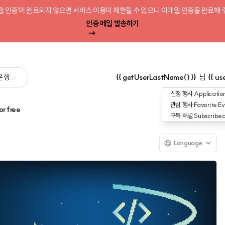
일 인증'이 완료되지 않으면 서비스 이용이 제한될 수 있으니 이메일 인증을 완료해 
인증 메일 발송하기
 싶은 행사를 검색해 보세요':query) }}
{{ getUserLastName() }}
님
{{ us
신청 행사
Application
관심 행사
Favorite Ev
or free
구독 채널
Subscribe
Language