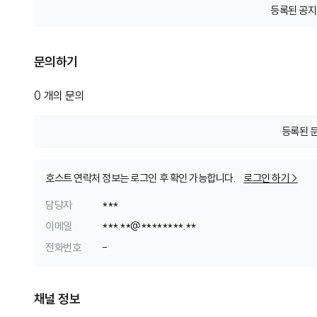
등록된 공지
문의하기
0
개의 문의
등록된 
호스트 연락처 정보는 로그인 후 확인 가능합니다.
로그인 하기 >
담당자
***
이메일
*
*
*
.
*
*
@
*
*
*
*
*
*
*
*
.
*
*
전화번호
-
채널 정보