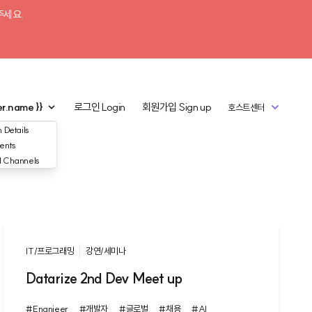
주세요.
er.name }}
로그인
Login
회원가입
Sign up
호스트센터
 Details
ents
d Channels
IT/프로그래밍
강연/세미나
Datarize 2nd Dev Meet up
#Engnieer
#개발자
#글로벌
#채용
#AI