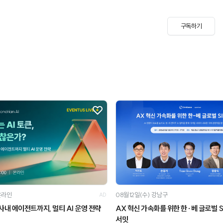
구독하기
온라인
08월12일(수)
강남구
AD
사내 에이전트까지, 멀티 AI 운영 전략
AX 혁신 가속화를 위한 한·베 글로벌 S
서밋