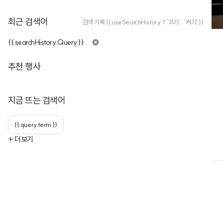
최근 검색어
검색 기록 {{ useSearchHistory ? '끄기' : '켜기' }}
{{ searchHistory.Query }}
추천 행사
데이터야놀자
지금 뜨는 검색어
구독자
177
누적행사
9
데이터야놀자는 데이터를 다루는 모든 사람들의 축제입니다!
{{ query.term }}
+ 더보기
행사
행사 목록
채널 정보