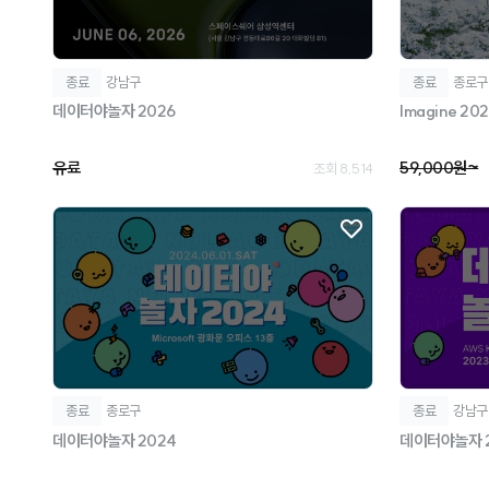
종료
강남구
종료
종로구
데이터야놀자 2026
Imagine 202
유료
59,000원~
조회 8,514
종료
종로구
종료
강남구
데이터야놀자 2024
데이터야놀자 