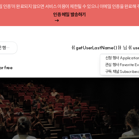
일 인증'이 완료되지 않으면 서비스 이용이 제한될 수 있으니 이메일 인증을 완료해 
인증 메일 발송하기
 싶은 행사를 검색해 보세요':query) }}
{{ getUserLastName() }}
님
{{ us
신청 행사
Application
관심 행사
Favorite Ev
or free
구독 채널
Subscribe