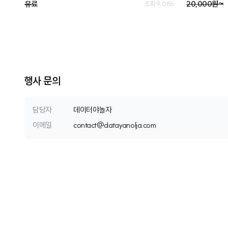
유료
20,000원~
조회 9,086
행사 문의
담당자
데이터야놀자
이메일
c
o
n
t
a
c
t
@
d
a
t
a
y
a
n
o
l
j
a
.
c
o
m