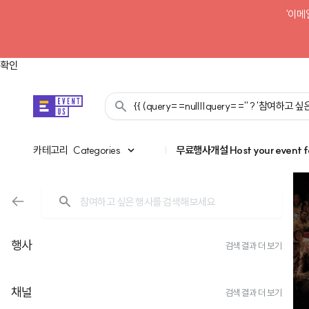
'이메
확인
{{ (query==null||query=='' ? '참여하고
카테고리
카테고리
Categories
|
무료행사개설
Host your event f
행사
검색 결과 더 보기
채널
검색 결과 더 보기