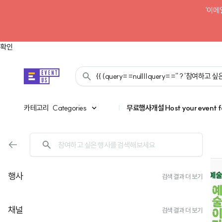
'이메
확인
{{ (query==null||query=='' ? '참여하고
카테고리
카테고리
Categories
|
무료행사개설
Host your event f
행사
검색 결과 더 보기
채널
검색 결과 더 보기