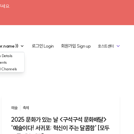
주세요.
er.name }}
로그인
Login
회원가입
Sign up
호스트센터
 Details
ents
d Channels
예술
축제
2025 문화가 있는 날 <구석구석 문화배달>
'예술이다! 서귀포: 혁신이 주는 달콤함' [모두