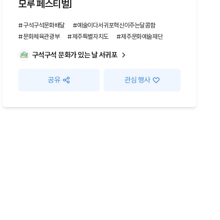
모루 페스티벌]
#구석구석문화배달
#예술이다서귀포혁신이주는달콤함
#문화체육관광부
#제주특별자치도
#제주문화예술재단
구석구석 문화가 있는 날 서귀포
공유
관심 행사