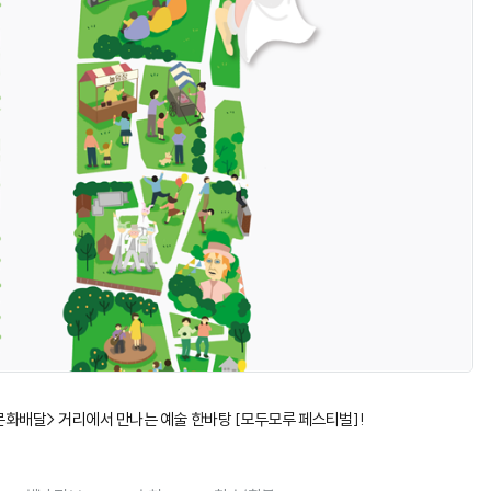
 문화배달> 거리에서 만나는 예술 한바탕 [모두모루 페스티벌]!