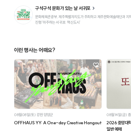
구석구석 문화가 있는 날 서귀포
문화체육관광부, 제주특별자치도가 주최하고 제주문화예술재단과 지역문
진형 '마주하는 서귀포: 혁신도시'
이런 행사는 어때요?
08월08일(토)
강원 양양군
08월14일(금)
종
OFFHAUS YY: A One-day Creative Hangout
2026 중앙대
일반 예매