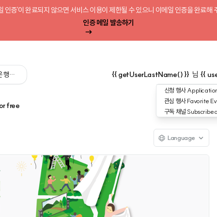
일 인증'이 완료되지 않으면 서비스 이용이 제한될 수 있으니 이메일 인증을 완료해 
인증 메일 발송하기
 싶은 행사를 검색해 보세요':query) }}
{{ getUserLastName() }}
님
{{ us
신청 행사
Application
관심 행사
Favorite Ev
or free
구독 채널
Subscribe
Language