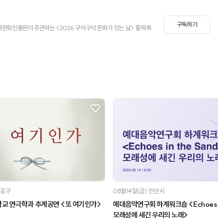
구독하기
화진흥원이 주관하는 <2026 구석구석 문화가 있는 날> 활력촉
로구
08월14일(금)
안산시
학교 연극학과 추계공연 <또 여기인가>
예대음악연구회 하계워크숍 <Echoes in
모래성에 새긴 우리의 노래>