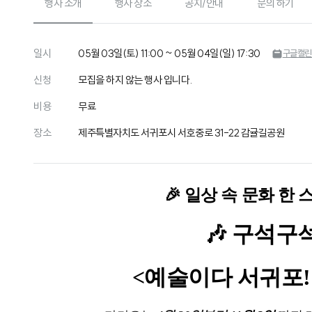
행사 소개
행사 장소
공지/안내
문의 하기
일시
05월 03일(토) 11:00 ~ 05월 04일(일) 17:30
구글캘린
신청
모집을 하지 않는 행사 입니다.
비용
무료
장소
제주특별자치도 서귀포시 서호중로 31-22 감귤길공원