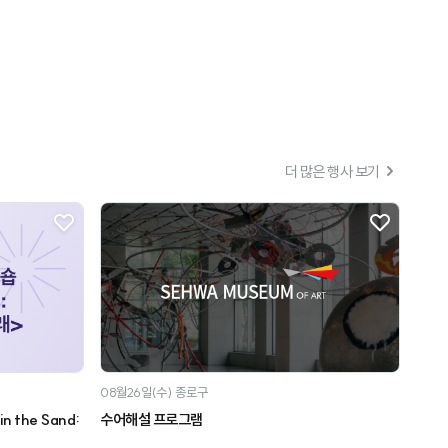
더 많은 행사 보기
08월26일(수)
종로구
 the Sand:
수어해설 프로그램