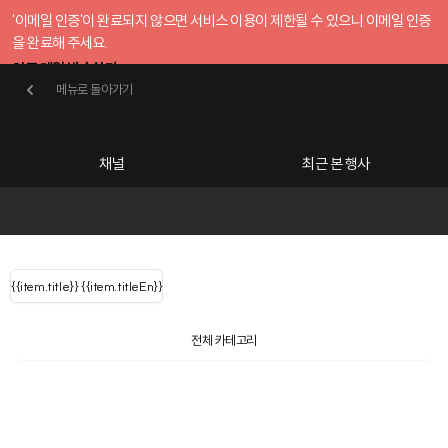
'이메일 인증'이 완료되지 않으면 서비스 이용이 제한될 수 있으니 이메일 인증
을 완료해 주세요.
인증 메일 발송하기
메뉴로 돌아가기
메뉴로 돌아가기
확인
호스트센터
채널
최근 본 행사
UserLastName()
카테고리
Categories
|
무료행사개설
Host your event for fr
{{ user.name }}
님
채널 리스트
{{channelEvent.SortType.name}}
{{item.title}}
{{ user.name }}
{{item.titleEn}}
님
로그인 해주세요
Close sidebar
{{ user.email }}
{{
{{ item.Title
filter.name
내 정보 수정
전체 카테고리
{{ user.email}}
?
}}
행사
검색 결과 더 보기
{{item.Title}}
공유하기
구독하기
item.Title[0]
내 정보 수정
: "" }}
신청 행사
돈의문박물관마을
채널
검색 결과 더 보기