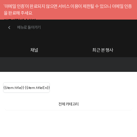
'이메일 인증'이 완료되지 않으면 서비스 이용이 제한될 수 있으니 이메일 인증
을 완료해 주세요.
인증 메일 발송하기
메뉴로 돌아가기
메뉴로 돌아가기
확인
호스트센터
채널
최근 본 행사
UserLastName()
카테고리
Categories
|
무료행사개설
Host your event for fr
{{ user.name }}
님
채널 리스트
{{channelEvent.SortType.name}}
{{item.title}}
{{ user.name }}
{{item.titleEn}}
님
로그인 해주세요
Close sidebar
Language
{{ user.email }}
{{
{{ item.Title
filter.name
내 정보 수정
전체 카테고리
{{ user.email}}
?
}}
행사
검색 결과 더 보기
{{item.Title}}
item.Title[0]
내 정보 수정
: "" }}
신청 행사
채널
검색 결과 더 보기