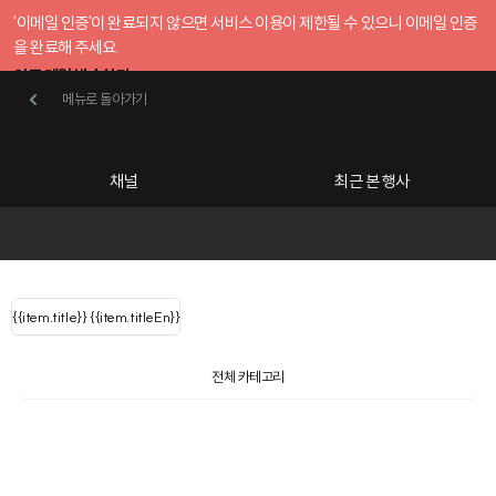
'이메일 인증'이 완료되지 않으면 서비스 이용이 제한될 수 있으니 이메일 인증
을 완료해 주세요.
인증 메일 발송하기
메뉴로 돌아가기
메뉴로 돌아가기
확인
호스트센터
채널
최근 본 행사
UserLastName()
카테고리
Categories
|
무료행사개설
Host your event for fr
{{ user.name }}
님
채널 리스트
{{channelEvent.SortType.name}}
{{item.title}}
{{ user.name }}
{{item.titleEn}}
님
로그인 해주세요
Close sidebar
Language
{{ user.email }}
{{
{{ item.Title
filter.name
내 정보 수정
전체 카테고리
{{ user.email}}
?
}}
행사
검색 결과 더 보기
{{item.Title}}
item.Title[0]
내 정보 수정
: "" }}
신청 행사
채널
검색 결과 더 보기