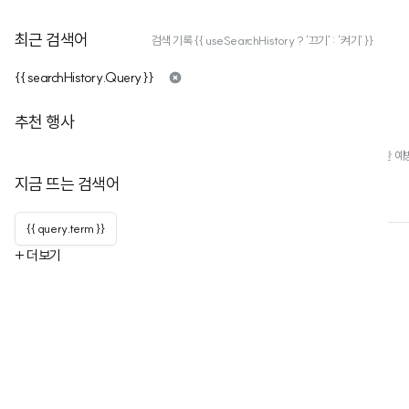
최근 검색어
검색 기록 {{ useSearchHistory ? '끄기' : '켜기' }}
{{ searchHistory.Query }}
환경보건센터연합회(기후부 지정)
추천 행사
구독자
167
누적행사
34
기후에너지환경부 지정 환경보건센터 공동으로 최신 환경보건 정보 및 환경성질환 예
지금 뜨는 검색어
행사
행사 목록
채널 정보
{{ query.term }}
+ 더보기