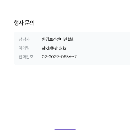
행사 문의
담당자
환경보건센터연합회
이메일
e
h
c
k
@
e
h
c
k
.
k
r
전화번호
0
2
-
2
0
3
9
-
0
8
5
6
~
7