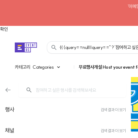
'이메
확인
{{ (query==null||query=='' ? '참여하고
카테고리
카테고리
Categories
|
무료행사개설
Host your event f
행사
검색 결과 더 보기
채널
검색 결과 더 보기