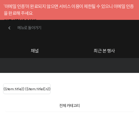
'이메일 인증'이 완료되지 않으면 서비스 이용이 제한될 수 있으니 이메일 인증
을 완료해 주세요.
인증 메일 발송하기
메뉴로 돌아가기
메뉴로 돌아가기
확인
호스트센터
채널
최근 본 행사
UserLastName()
카테고리
Categories
|
무료행사개설
Host your event for fr
{{ user.name }}
님
채널 리스트
{{channelEvent.SortType.name}}
{{item.title}}
{{ user.name }}
{{item.titleEn}}
님
로그인 해주세요
Close sidebar
{{ user.email }}
{{
{{ item.Title
filter.name
내 정보 수정
전체 카테고리
{{ user.email}}
?
}}
행사
검색 결과 더 보기
{{item.Title}}
item.Title[0]
내 정보 수정
: "" }}
신청 행사
채널
검색 결과 더 보기