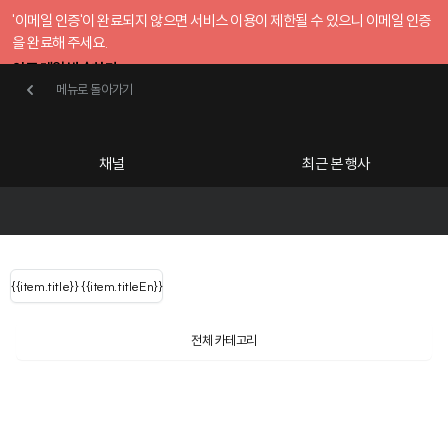
'이메일 인증'이 완료되지 않으면 서비스 이용이 제한될 수 있으니 이메일 인증
을 완료해 주세요.
인증 메일 발송하기
메뉴로 돌아가기
메뉴로 돌아가기
확인
호스트센터
채널
최근 본 행사
UserLastName()
카테고리
Categories
|
무료행사개설
Host your event for fr
{{ user.name }}
님
채널 리스트
{{channelEvent.SortType.name}}
{{item.title}}
{{ user.name }}
{{item.titleEn}}
님
로그인 해주세요
Close sidebar
Language
{{ user.email }}
{{
{{ item.Title
filter.name
내 정보 수정
전체 카테고리
{{ user.email}}
?
}}
행사
검색 결과 더 보기
{{item.Title}}
item.Title[0]
내 정보 수정
: "" }}
신청 행사
채널
검색 결과 더 보기